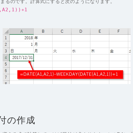
求まるのです。計算式にすると次のようになります。
,A2,1))+1
付の作成